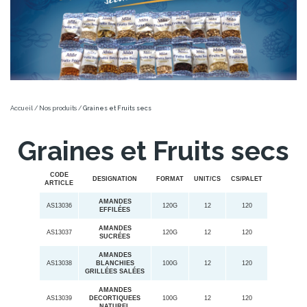
Accueil
/
Nos produits
/
Graines et Fruits secs
Graines et Fruits secs
CODE
DESIGNATION
FORMAT
UNIT/CS
CS/PALET
ARTICLE
AMANDES
AS13036
120G
12
120
EFFILÉES
AMANDES
AS13037
120G
12
120
SUCRÉES
AMANDES
AS13038
BLANCHIES
100G
12
120
GRILLÉES SALÉES
AMANDES
AS13039
DECORTIQUEES
100G
12
120
NATUREL