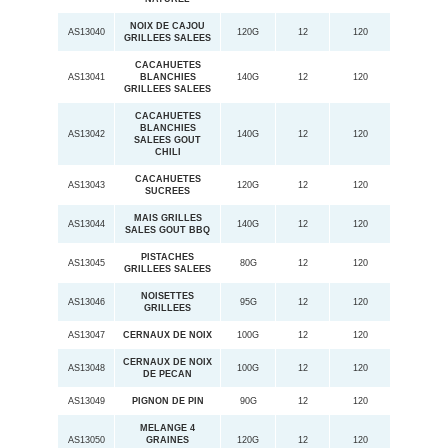
NOIX DE CAJOU
AS13040
120G
12
120
GRILLEES SALEES
CACAHUETES
AS13041
BLANCHIES
140G
12
120
GRILLEES SALEES
CACAHUETES
BLANCHIES
AS13042
140G
12
120
SALEES GOUT
CHILI
CACAHUETES
AS13043
120G
12
120
SUCREES
MAIS GRILLES
AS13044
140G
12
120
SALES GOUT BBQ
PISTACHES
AS13045
80G
12
120
GRILLEES SALEES
NOISETTES
AS13046
95G
12
120
GRILLEES
AS13047
CERNAUX DE NOIX
100G
12
120
CERNAUX DE NOIX
AS13048
100G
12
120
DE PECAN
AS13049
PIGNON DE PIN
90G
12
120
MELANGE 4
AS13050
GRAINES
120G
12
120