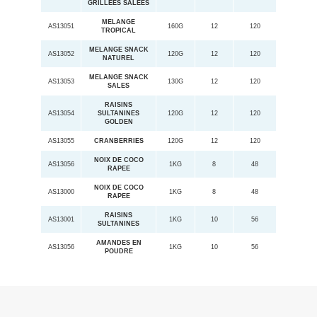
GRILLEES SALEES
MELANGE
AS13051
160G
12
120
TROPICAL
MELANGE SNACK
AS13052
120G
12
120
NATUREL
MELANGE SNACK
AS13053
130G
12
120
SALES
RAISINS
AS13054
SULTANINES
120G
12
120
GOLDEN
AS13055
CRANBERRIES
120G
12
120
NOIX DE COCO
AS13056
1KG
8
48
RAPEE
NOIX DE COCO
AS13000
1KG
8
48
RAPEE
RAISINS
AS13001
1KG
10
56
SULTANINES
AMANDES EN
AS13056
1KG
10
56
POUDRE